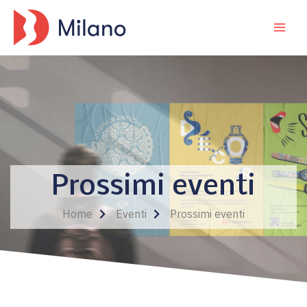
Vai
MA
al
ME
contenuto
Prossimi eventi
Home
Eventi
Prossimi eventi